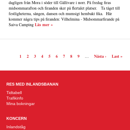
dagligen från Mora i söder till Gällivare i norr. På fredag firas
midsommarafton och firanden sker på flertalet platser. Ta tåget till
festligheterna, sången, dansen och mumsigt hembakt fika. Här
kommer några tips på firanden: Vilhelmina - Midsommarfirande på
Läs mer »
Saiva Camping
Nuvarande
Page
Page
Page
Page
Page
Page
Page
Page
Nästa
Sista
1
2
3
4
5
6
7
8
9
Nästa ›
Last »
…
sida
sida
sidan
PAGINERING
RES MED INLANDSBANAN
Tidtabell
Trafikinfo
Mina bokningar
KONCERN
Inlandståg