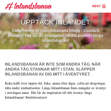
Hoppa
till
MENY
huvudinnehåll
UPPTÄCK INLANDET
Välkommen till Inlandsbanans blogg - Upptäck
Inlandet. Här får du inspiration till ditt äventyr längs
Inlandsbanan!
INLANDSBANAN ÄR INTE SOM ANDRA TÅG.
NÄR
ANDRA TÅG STANNAR MITT I STAN, SLÄPPER
INLANDSBANAN AV DIG MITT I ÄVENTYRET.
Koka kaffe över öppen eld, fiska, spana efter älgar, cykla på skogsstigar,
tälta under midnattssolen. Längs Inlandsbanan finns mängder av äventyr
i storslagen natur. Här får du inspiration till ditt äventyr längs
Inlandsbanan! #mittiäventyret