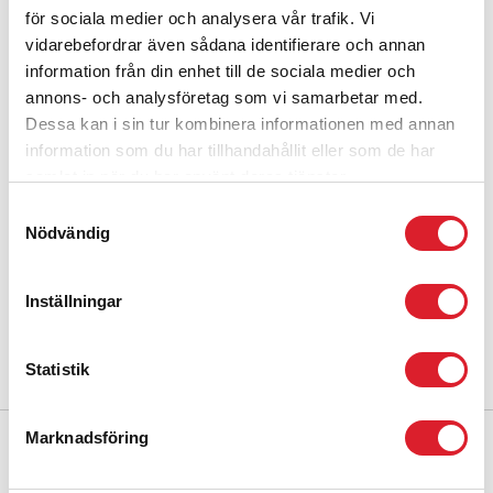
för sociala medier och analysera vår trafik. Vi
vidarebefordrar även sådana identifierare och annan
information från din enhet till de sociala medier och
annons- och analysföretag som vi samarbetar med.
Dessa kan i sin tur kombinera informationen med annan
information som du har tillhandahållit eller som de har
VILDMARKSTÅGET 5-12
samlat in när du har använt deras tjänster.
SEPTEMBER 2024
Samtyckesval
Nödvändig
Vill du spana in ett historiskt tåg i nutid? Här kommer information
om Vildmarkstågets framfart i landet under kommande vecka, 5-12
sep. Tåget består av Järnvägsmuseets åtta personvagnar. Längs
Inställningar
Inlandsbanan medföljer en extra vagn som ger el och värme till
tåget. Det är olika lok som drar tåget, vilket beskrivs under
Läs mer »
respektive dag nedan.
Statistik
Marknadsföring