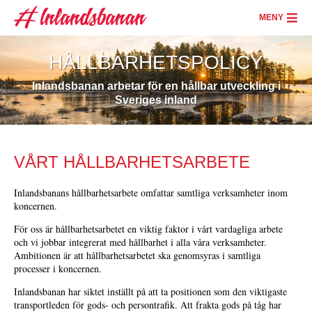
Hoppa
till
MENY
huvudinnehåll
HÅLLBARHETSPOLICY
Inlandsbanan arbetar för en hållbar utveckling i
Sveriges inland
VÅRT HÅLLBARHETSARBETE
Inlandsbanans hållbarhetsarbete omfattar samtliga verksamheter inom
koncernen.
För oss är hållbarhetsarbetet en viktig faktor i vårt vardagliga arbete
och vi jobbar integrerat med hållbarhet i alla våra verksamheter.
Ambitionen är att hållbarhetsarbetet ska genomsyras i samtliga
processer i koncernen.
Inlandsbanan har siktet inställt på att ta positionen som den viktigaste
transportleden för gods- och persontrafik. Att frakta gods på tåg har