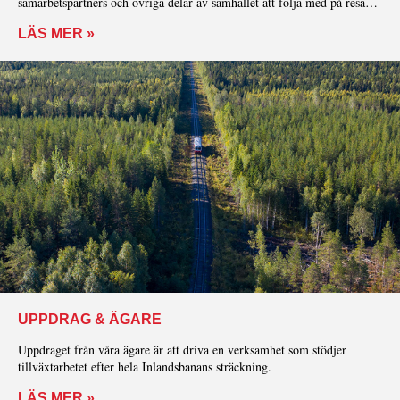
samarbetspartners och övriga delar av samhället att följa med på resan
mot ett mer hållbart samhälle.
LÄS MER »
UPPDRAG & ÄGARE
Uppdraget från våra ägare är att driva en verksamhet som stödjer
tillväxtarbetet efter hela Inlandsbanans sträckning.
LÄS MER »