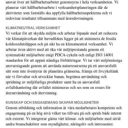
ansvar över att hållbarhetsarbetet genomsyras i hela verksamheten. Vi
planerar vårt hållbarhetsarbete i verksamhetsplaneringen där de
aktiviteter som fastställs ska uppfylla hållbarhetsaspekterna och vi
redovisar resultatet tillsammans med årsredovisningen.
KLIMATNEUTRAL VERKSAMHET
Vi verkar för att skydda miljön och arbetar löpande med att reducera
vår klimatpåverkan där huvudfokus ligger på att minimera de fossila
koldioxidutsläppen och på sikt ha en klimatneutral verksamhet. Vi
arbetar även aktivt med att öka vår miljöprestanda genom ett
systematiskt miljöarbete enigt PDCA-cykeln och enligt ISO 14001
standarden för att uppnå ständiga förbättringar. Vi tar vårt miljömässiga
ansvarstagande genom att använda naturresurserna på ett ansvarsfullt
sätt som inte äventyrar de planetära gränserna, främja ett livcykeltänk
när vi förvaltar och utvecklar banan, begränsa användning och
spridning av miljöfarliga produkter samt ha en ansvarsfull
avfallshantering där avfallet minimeras och ses som en resurs för
återanvändning och återvinning.
KUNSKAP OCH ENGAGEMANG SKAPAR MÖJLIGHETER
Genom utbildning och information är våra medarbetares kompetens och
engagemang på en hög nivå vilket tas tillvara på och sprids både internt
och externt. Vi integrerar gärna vårt klimat- och miljöarbete med såväl
andra branschaktörer som myndigheter, näringsliv och intressenter.