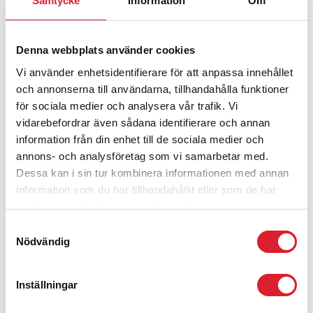
Samtycke
Information
Om
TELEFON:
076-765 84 72
Denna webbplats använder cookies
E-POST:
Vi använder enhetsidentifierare för att anpassa innehållet
lina.henriksson (a) inlandsbanan.se
och annonserna till användarna, tillhandahålla funktioner
för sociala medier och analysera vår trafik. Vi
INLANDSBANAN VERKAR FÖR
vidarebefordrar även sådana identifierare och annan
information från din enhet till de sociala medier och
LÄGRE MILJÖBELASTNING
annons- och analysföretag som vi samarbetar med.
Dessa kan i sin tur kombinera informationen med annan
Inlandsbanans mål
är att den egna verksamheten inte generera några
. Vi arbetar löpande med att reducera
nettoutsläpp av växthusgaser 2030
information som du har tillhandahållit eller som de har
vår klimatpåverkan. Huvudfokus ligger på att minimera de fossila
samlat in när du har använt deras tjänster.
koldioxidutsläppen med siktet inställt på att ha en klimatneutral
Samtyckesval
verksamhet.
Nödvändig
Läs mer om våra mål
Inställningar
MILJÖCERTIFIERING – EN DEL AV