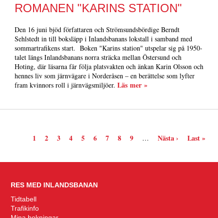
ROMANEN "KARINS STATION"
Den 16 juni bjöd författaren och Strömsundsbördige Berndt
Sehlstedt in till boksläpp i Inlandsbanans lokstall i samband med
sommartrafikens start. Boken "Karins station" utspelar sig på 1950-
talet längs Inlandsbanans norra sträcka mellan Östersund och
Hoting, där läsarna får följa platsvakten och änkan Karin Olsson och
hennes liv som järnvägare i Norderåsen – en berättelse som lyfter
Läs mer »
fram kvinnors roll i järnvägsmiljöer.
Nuvarande
Page
Page
Page
Page
Page
Page
Page
Page
Nästa
Sista
1
2
3
4
5
6
7
8
9
Nästa ›
Last »
…
sida
sida
sidan
PAGINERING
RES MED INLANDSBANAN
Tidtabell
Trafikinfo
Mina bokningar