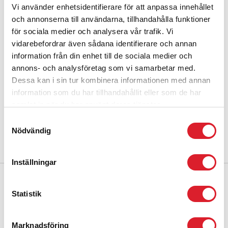
Vi använder enhetsidentifierare för att anpassa innehållet
INLANDSBANAN SÖKER IT-
och annonserna till användarna, tillhandahålla funktioner
STRATEG FÖR FRAMTIDENS
för sociala medier och analysera vår trafik. Vi
vidarebefordrar även sådana identifierare och annan
DIGITALA LANDSKAP!
information från din enhet till de sociala medier och
annons- och analysföretag som vi samarbetar med.
Vill du arbeta strategiskt med IT-frågor som stärker verksamheten
och skapar nytta på koncernnivå? Vi söker dig som vill bidra med
Dessa kan i sin tur kombinera informationen med annan
din erfarenhet och ditt engagemang för att utveckla en säker, hållbar
information som du har tillhandahållit eller som de har
och effektiv IT-miljö.Koncernen Inlandsbanan AB består av
samlat in när du har använt deras tjänster.
moderbolaget Inlandsbanan AB och de två dotterbolagen
Destination Inlandsbanan AB och Inlandståget AB. Inlandsbanan
Samtyckesval
AB ägs av 19 kommuner längs banan. Läs mer om vår verksamhet
Nödvändig
Läs mer »
här
Inställningar
Statistik
Marknadsföring