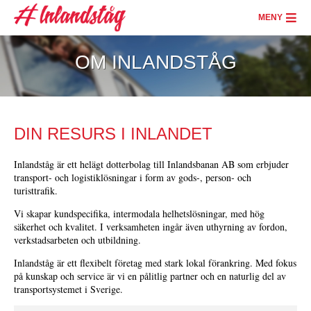
Hoppa
till
MENY
huvudinnehåll
OM INLANDSTÅG
DIN RESURS I INLANDET
Inlandståg är ett helägt dotterbolag till Inlandsbanan AB som erbjuder
transport- och logistiklösningar i form av gods-, person- och
turisttrafik.
Vi skapar kundspecifika, intermodala helhetslösningar, med hög
säkerhet och kvalitet. I verksamheten ingår även uthyrning av fordon,
verkstadsarbeten och utbildning.
Inlandståg är ett flexibelt företag med stark lokal förankring. Med fokus
på kunskap och service är vi en pålitlig partner och en naturlig del av
transportsystemet i Sverige.