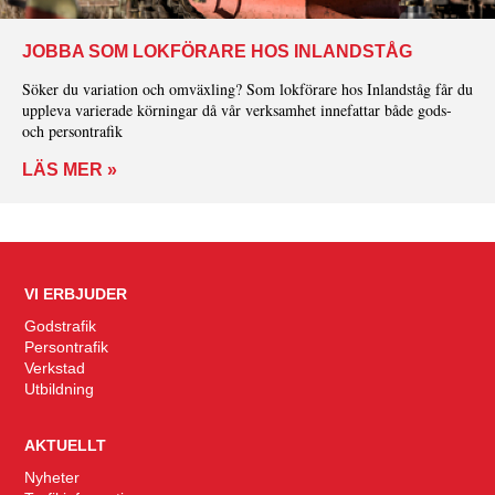
JOBBA SOM LOKFÖRARE HOS INLANDSTÅG
Söker du variation och omväxling? Som lokförare hos Inlandståg får du
uppleva varierade körningar då vår verksamhet innefattar både gods-
och persontrafik
LÄS MER »
VI ERBJUDER
Godstrafik
Persontrafik
Verkstad
Utbildning
AKTUELLT
Nyheter