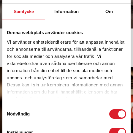
Samtycke
Information
Om
Denna webbplats använder cookies
GODSTRAFIK
Vi använder enhetsidentifierare för att anpassa innehållet
Kreativa och hållbara transporter samt logistiklösningar på järnväg.
och annonserna till användarna, tillhandahålla funktioner
för sociala medier och analysera vår trafik. Vi
LÄS MER »
vidarebefordrar även sådana identifierare och annan
information från din enhet till de sociala medier och
annons- och analysföretag som vi samarbetar med.
Dessa kan i sin tur kombinera informationen med annan
information som du har tillhandahållit eller som de har
samlat in när du har använt deras tjänster.
Samtyckesval
Nödvändig
Inställningar