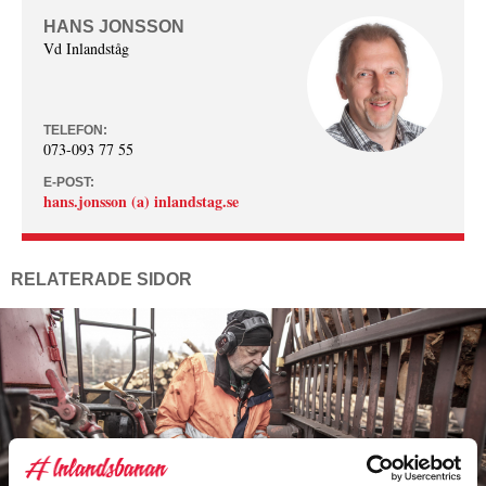
HANS JONSSON
Vd Inlandståg
TELEFON:
073-093 77 55
E-POST:
hans.jonsson (a) inlandstag.se
RELATERADE SIDOR