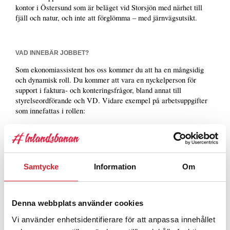
kontor i Östersund som är beläget vid Storsjön med närhet till
fjäll och natur, och inte att förglömma – med järnvägsutsikt.
VAD INNEBÄR JOBBET?
Som ekonomiassistent hos oss kommer du att ha en mångsidig
och dynamisk roll. Du kommer att vara en nyckelperson för
support i faktura- och konteringsfrågor, bland annat till
styrelseordförande och VD. Vidare exempel på arbetsuppgifter
som innefattas i rollen:
Administrera våra Hogia affärssystem och hantera
attesteringar, granskningar och konteringar av fakturor.
Sköta löpande bokföring, leverantörs- och kundreskontra
samt bankärenden.
Hantera kontantkassor, kontoavstämningar och uppdatera
Samtycke
Information
Om
kontoplaner samt projekt.
Utöver detta ingår även administrativa uppgifter som
postöppning, hantering av växeln, och beställning av
Denna webbplats använder cookies
kontorsmaterial.
Vi använder enhetsidentifierare för att anpassa innehållet