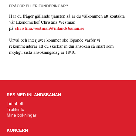
FRÅGOR ELLER FUNDERINGAR?
Har du frågor gällande tjänsten så är du välkommen att kontakta
vår Ekonomichef Christina Westman
christina.westman@inlandsbanan.se
på
Urval och interjuver kommer ske löpande varför vi
rekommenderar att du skickar in din ansökan så snart som
möjligt, sista ansökningsdag är 18/10.
RES MED INLANDSBANAN
Tidtabell
Trafikinfo
Mina bokningar
KONCERN