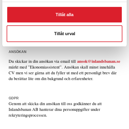
kontaktytor satsar vi som arbetsgivare på välmående och friska
medarbetare och vi har en rad förmåner att erbjuda, till exempel
Tillåt alla
friskvårdbidrag, friskvårdstimme och sjukvårdsförsäkring
Tjänsten innebär ett vikariat med start 2024-11-01 (startdatum
kan diskuteras) till och med 2025-06-30. Månadslön enligt
Tillåt urval
överenskommelse.
ANSÖKAN
ansok@inlandsbanan.se
Du skickar in din ansökan via email till
märkt med ”Ekonomiassistent”. Ansökan skall minst innehålla
CV men vi ser gärna att du fyller ut med ett personligt brev där
du berättar lite om din bakgrund och erfarenheter.
GDPR
Genom att skicka din ansökan till oss godkänner du att
Inlandsbanan AB hanterar dina personuppgifter under
rekryteringsprocessen.