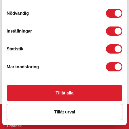
verksamheterna och Inlandsbanan är en outnyttjad resurs med
Samtyckesval
stor tillgänglig kapacitet.
Nödvändig
Vi tror starkt att närvaron vid mässan kommer att vara en
möjlighet för branschen att fördjupa sin förståelse och
Inställningar
kunskap om Inlandsbanan och dess betydelse för den svenska
transportinfrastrukturen.
Statistik
Vi hälsar dig varmt välkommen till vår monter A05:31 och träffa
representanter från Inlandsbanan där du ges möjlighet att utbyta
erfarenheter, ställa frågor, diskutera dagens och framtidens
Marknadsföring
järnvägstransporter samt nätverkande.
För ytterligare information om evenemanget, vänligen kontakta
Kommunikation- och marknadschef Therese Fanqvist.
Tillåt alla
Tillåt urval
RES MED INLANDSBANAN
Tidtabell