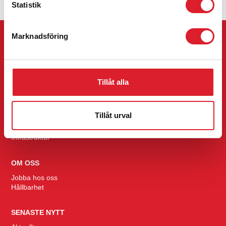
Statistik
Marknadsföring
RES MED INLANDSBANAN
Tidtabell
Trafikinfo
Mina bokningar
Tillåt alla
KONCERN
Tillåt urval
Inlandståg
Res
Infrastruktur
OM OSS
Jobba hos oss
Hållbarhet
SENASTE NYTT