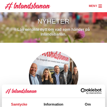
Hoppa
till
MENY
huvudinnehåll
NYHETER
Läs senaste nytt om vad som händer på
Inlandsbanan.
Samtycke
Information
Om