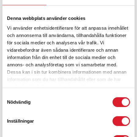
13 FEB - 2023
Denna webbplats använder cookies
NY JÄRNVÄGSTERMINAL
MÖJLIGGÖR HÅLLBARA OCH
Vi använder enhetsidentifierare för att anpassa innehållet
och annonserna till användarna, tillhandahålla funktioner
KLIMATSMARTA
för sociala medier och analysera vår trafik. Vi
GODSTRANSPORTER
vidarebefordrar även sådana identifierare och annan
information från din enhet till de sociala medier och
I VÅR ÖPPNAS EN NY TERMINAL LÄNGS INLANDSBANAN.
annons- och analysföretag som vi samarbetar med.
SKOGSTERMINALEN SOM TILL YTAN ÄR BLAND DE STÖRSTA I
SITT SLAG I SVERIGE ÄR TILLGÄNGLIG OCH ÖPPEN FÖR ALLA
Dessa kan i sin tur kombinera informationen med annan
AKTÖRER I BRANSCHEN, VILKET SKAPAR MÖJLIGHETER FÖR
information som du har tillhandahållit eller som de har
SKOGSÄGARE I REGIONEN ATT VÄLJA EFFEKTIVA OCH
samlat in när du har använt deras tjänster.
HÅLLBARA TRANSPORTER MED TÅG.
Samtyckesval
Sedan i höstas har Inlandsbanan AB tillsammans med
Nödvändig
LoadEx
logistikföretaget
arbetat med planering av en terminal
mellan Ytter- och Överhogdal, som har fått namnet
Hogdalterminalen. Idag blev avtalet klart som möjliggör hållbara
godstransporter på järnväg.
Inställningar
Läs pressmeddelandet här