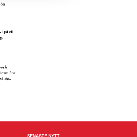
Lön
i på ett
g.
-och
örare hos
nå sina
SENASTE NYTT