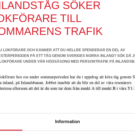
NLANDSTÅG SÖKER
OKFÖRARE TILL
OMMARENS TRAFIK
U LOKFÖRARE OCH KÄNNER ATT DU HELLRE SPENDERAR EN DEL AV
STERPERIODEN PÅ ETT TÅG GENOM SVERIGES NORRA INLAND? SÖK DÅ 
LOKFÖRARE UNDER VÅR HÖGSÄSONG MED PERSONTRAFIK PÅ INLANDSB
okförare hos oss under sommarperioden har du i uppdrag att köra tåg genom S
a inland, på Inlandsbanan. Jobbet innebär att du blir en del av våra resenärers
terresa eftersom att det är du som tar dem från punkt A till punkt B i våra Y1: 
stiderna under sommaren är förlagda från tidig morgon och kan innebära någon
station.
uvudsakliga arbetsuppgift kommer att vara att framföra våra fordon på ett säke
minst miljöriktigt sätt men du ges också möjlighet att samarbeta med dina koll
 yrkeskategorier, så som tågvärdar och verkstadspersonal. Vi tror att samarbete
Information
apar de bästa förutsättningarna för att utföra era respektive arbeten och på så sät
nnesvärd resa för våra resenärer.