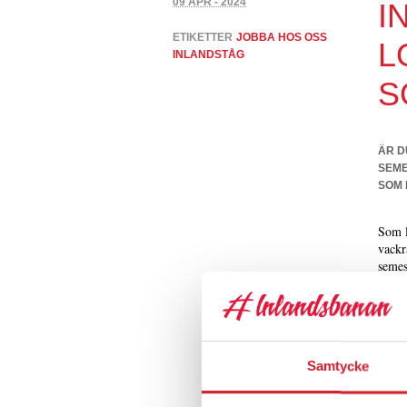
09 APR - 2024
I
ETIKETTER
JOBBA HOS OSS
L
INLANDSTÅG
S
ÄR D
SEME
SOM 
Som l
vackr
semes
Arbet
borta
Din h
inte 
andra
Samtycke
er sk
en mi