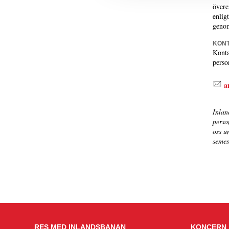
övere
enlig
genom
KONT
Konta
perso
a
Inlan
perso
oss u
semes
RES MED INLANDSBANAN
KONCERN