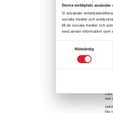
Denna webbplats använder 
VAD 
För o
Vi använder enhetsidentifierar
lokfö
sociala medier och analysera 
gälla
eller 
till de sociala medier och a
med annan information som du 
Som p
något
flexi
Samtyckesval
tillg
Nödvändig
även 
Vi so
lösni
spegl
och f
förhå
HUR 
Låter
som m
OMFA
Om vi