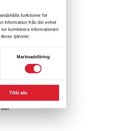
 din
andahålla funktioner för
rån
n information från din enhet
hos oss
 tur kombinera informationen
deras tjänster.
förstås
tt vara
 din
ska men
Marknadsföring
arbeta
etta
lyhörda
och
Tillåt alla
 snart