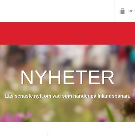
HU
RE
NYHETER
Läs senaste nytt om vad som händer på Inlandsbanan.