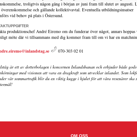
nskommelse, troligtvis någon gång i början av juni fram till slutet av augusti. 
t överenskommelse och gällande kollektivavtal. Eventuella utbildningsinsatser
förs vid behov på plats i Östersund.
AKTUPPGIFTER
kta produktionschef André Eiremo om du funderar över något, annars hoppas v
nligt möte där vi tillsammans med dig kommer fram till om vi har en matchnin
ndre.eiremo@inlandstag.se
070-303 02 01
dståg är ett av dotterbolagen i koncernen Inlandsbanan och erbjuder både gods
nkörningar med visionen att vara en dragkraft som utvecklar inlandet. Som lokf
nder vår sommartrafik blir du en viktig kugge i hjulet för att våra resenärer ska 
termål!
OM OSS