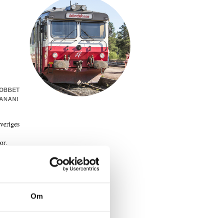
JOBBET
ANAN!
veriges
or.
 natt på
rt och
egor inom
t mellan
Om
t skapa