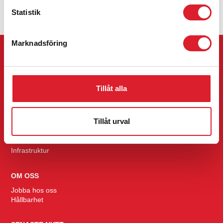
spår och växlar i och kring området.
Statistik
Marknadsföring
RES MED INLANDSBANAN
Tidtabell
Trafikinfo
Tillåt alla
Mina bokningar
KONCERN
Tillåt urval
Inlandståg
Res
Infrastruktur
OM OSS
Jobba hos oss
Hållbarhet