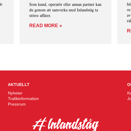
de
hå
Som kund, operatör eller annan partner kan
oc
du genom att samverka med Inlandståg ta
av
större affärer.
rä
READ MORE »
er
R
mö
va
AKTUELLT
O
Nyheter
K
Trafikinformation
J
Pressrum