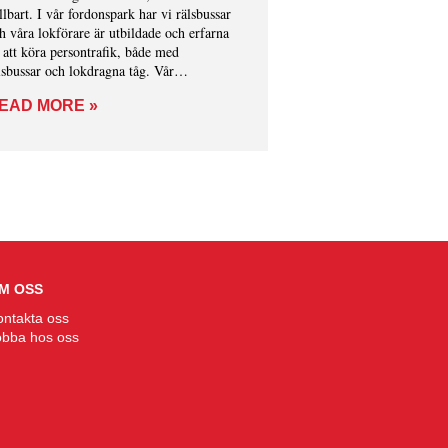
llbart. I vår fordonspark har vi rälsbussar
h våra lokförare är utbildade och erfarna
 att köra persontrafik, både med
lsbussar och lokdragna tåg. Vår
farenhet av persontransporter är en
EAD MORE »
jlighet för dig som också vill chartra
gnar heller hela tåg.
M OSS
ontakta oss
obba hos oss