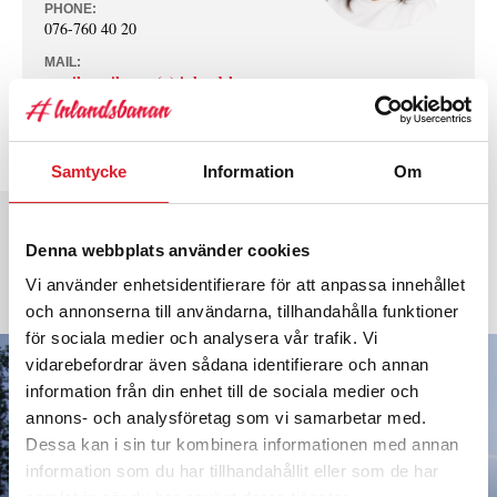
PHONE:
076-760 40 20
MAIL:
marika.eriksson (a) inlandsbanan.se
RELATED PAGES
Samtycke
Information
Om
STYRANDE & VÄGLEDANDE DOKUMENT
Denna webbplats använder cookies
Styrande dokument för dig som trafikerar Inlandsbanan
Vi använder enhetsidentifierare för att anpassa innehållet
READ MORE »
och annonserna till användarna, tillhandahålla funktioner
för sociala medier och analysera vår trafik. Vi
vidarebefordrar även sådana identifierare och annan
information från din enhet till de sociala medier och
annons- och analysföretag som vi samarbetar med.
Dessa kan i sin tur kombinera informationen med annan
information som du har tillhandahållit eller som de har