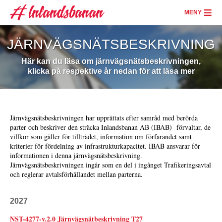
Skip
to
MENY
main
content
JÄRNVÄGSNÄTSBESKRIVNING
Här kan du läsa om järnvägsnätsbeskrivningen,
klicka på respektive år nedan för att läsa mer
Järnvägsnätsbeskrivningen har upprättats efter samråd med berörda
parter och beskriver den sträcka Inlandsbanan AB (IBAB) förvaltar, de
villkor som gäller för tillträdet, information om förfarandet samt
kriterier för fördelning av infrastrukturkapacitet. IBAB ansvarar för
informationen i denna järnvägsnätsbeskrivning.
Järnvägsnätsbeskrivningen ingår som en del i ingånget Trafikeringsavtal
och reglerar avtalsförhållandet mellan parterna.
2027
NST-4277-v.2.0 Järnvägsnätbeskrivning T27