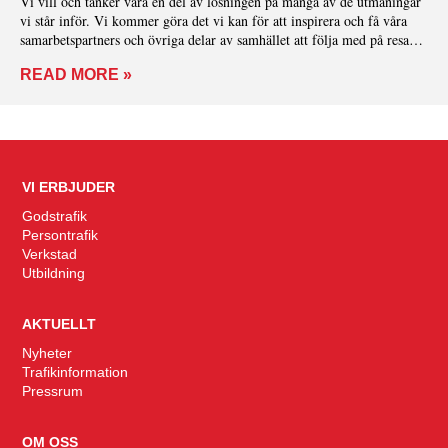
Vi vill och tänker vara en del av lösningen på många av de utmaningar
vi står inför. Vi kommer göra det vi kan för att inspirera och få våra
samarbetspartners och övriga delar av samhället att följa med på resan
mot ett mer hållbart samhälle.
READ MORE »
VI ERBJUDER
Godstrafik
Persontrafik
Verkstad
Utbildning
AKTUELLT
Nyheter
Trafikinformation
Pressrum
OM OSS