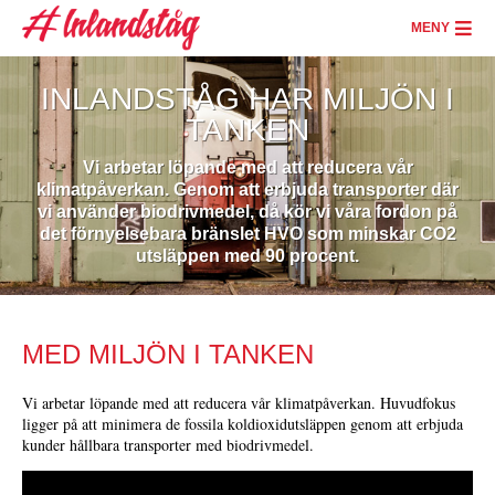
Skip
to
MENY
main
content
INLANDSTÅG HAR MILJÖN I
TANKEN
Vi arbetar löpande med att reducera vår
klimatpåverkan. Genom att erbjuda transporter där
vi använder biodrivmedel, då kör vi våra fordon på
det förnyelsebara bränslet HVO som minskar CO2
utsläppen med 90 procent.
MED MILJÖN I TANKEN
Vi arbetar löpande med att reducera vår klimatpåverkan. Huvudfokus
ligger på att minimera de fossila koldioxidutsläppen genom att erbjuda
kunder hållbara transporter med biodrivmedel.