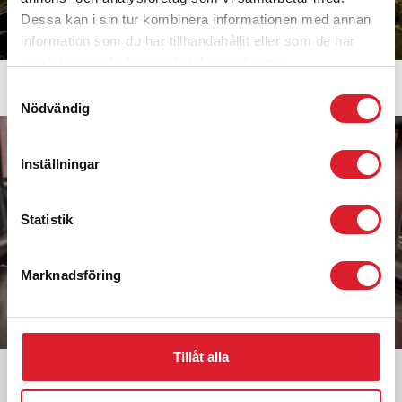
Dessa kan i sin tur kombinera informationen med annan
information som du har tillhandahållit eller som de har
samlat in när du har använt deras tjänster.
Samtyckesval
RELATED PAGES
Nödvändig
Inställningar
Statistik
Marknadsföring
Tillåt alla
GODSTRAFIK