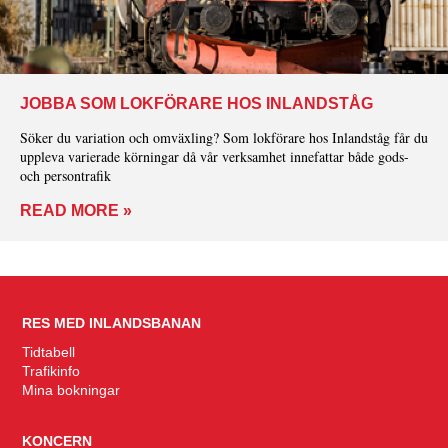
JOBBA SOM LOKFÖRARE HOS INLANDSTÅG
Söker du variation och omväxling? Som lokförare hos Inlandståg får du
uppleva varierade körningar då vår verksamhet innefattar både gods-
och persontrafik
READ MORE »
RES MED INLANDSBANAN
Tidtabell
Trafikinfo
Mina bokningar
KONCERN