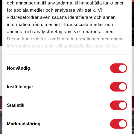
och annonserna till användarna, tillhandahålla funktioner
för sociala medier och analysera vår trafik. Vi
vidarebefordrar även sådana identifierare och annan
information från din enhet till de sociala medier och
annons- och analysföretag som vi samarbetar med.
Dessa kan i sin tur kombinera informationen med annan
information som du har tillhandahållit eller som de har
samlat in när du har använt deras tjänster.
VÅRA LEDORD
Samtyckesval
Kreativa, stolta, trovärdiga och respekterande är våra ledord. Dessa
Nödvändig
utgör grunden för vår verksamhet, vårt förhållningssätt och hur vi vill
uppfattas.
READ MORE »
Inställningar
Statistik
Marknadsföring