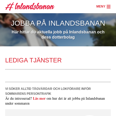
Skip
to
MENY
main
content
JOBBA PÅ INLANDSBANAN
Här hittar du aktuella jobb på Inlandsbanan och
dess dotterbolag
LEDIGA TJÄNSTER
VI SÖKER ALLTID TÅGVÄRDAR OCH LOKFÖRARE INFÖR
SOMMARENS PERSONTRAFIK
Läs mer
Är du intresserad?
om hur det är att jobba på Inlandsbanan
under sommaren