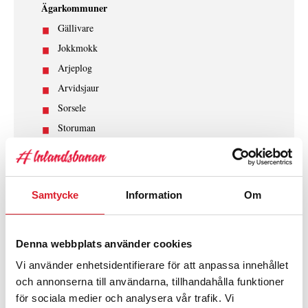
Ägarkommuner
Gällivare
Jokkmokk
Arjeplog
Arvidsjaur
Sorsele
Storuman
Vilhelmina
Dorotea
Strömsund
Samtycke
Information
Om
Östersund
Berg
Denna webbplats använder cookies
Härjedalen
Vi använder enhetsidentifierare för att anpassa innehållet
Ljusdal
och annonserna till användarna, tillhandahålla funktioner
Orsa
för sociala medier och analysera vår trafik. Vi
Mora