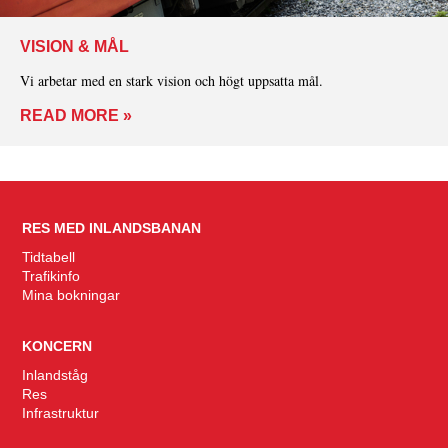
VISION & MÅL
Vi arbetar med en stark vision och högt uppsatta mål.
READ MORE »
RES MED INLANDSBANAN
Tidtabell
Trafikinfo
Mina bokningar
KONCERN
Inlandståg
Res
Infrastruktur