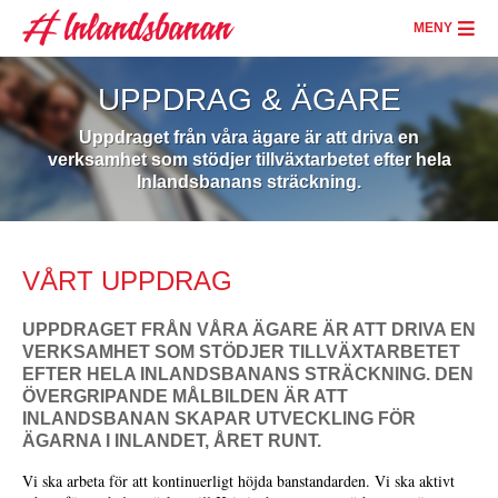
Skip
to
MENY
main
content
UPPDRAG & ÄGARE
Uppdraget från våra ägare är att driva en
verksamhet som stödjer tillväxtarbetet efter hela
Inlandsbanans sträckning.
VÅRT UPPDRAG
UPPDRAGET FRÅN VÅRA ÄGARE ÄR ATT DRIVA EN
VERKSAMHET SOM STÖDJER TILLVÄXTARBETET
EFTER HELA INLANDSBANANS STRÄCKNING. DEN
ÖVERGRIPANDE MÅLBILDEN ÄR ATT
INLANDSBANAN SKAPAR UTVECKLING FÖR
ÄGARNA I INLANDET, ÅRET RUNT.
Vi ska arbeta för att kontinuerligt höjda banstandarden. Vi ska aktivt