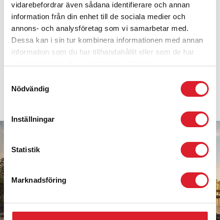
vidarebefordrar även sådana identifierare och annan
Vansbro
information från din enhet till de sociala medier och
Filipstad
annons- och analysföretag som vi samarbetar med.
Dessa kan i sin tur kombinera informationen med annan
Storfors
information som du har tillhandahållit eller som de har
Kristinehamn
samlat in när du har använt deras tjänster.
Samtyckesval
Nödvändig
RELATED PAGES
Inställningar
Statistik
Marknadsföring